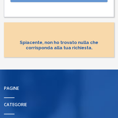
Spiacente, non ho trovato nulla che
corrisponda alla tua richiesta.
PAGINE
CATEGORIE