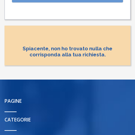
Spiacente, non ho trovato nulla che
corrisponda alla tua richiesta.
PAGINE
CATEGORIE